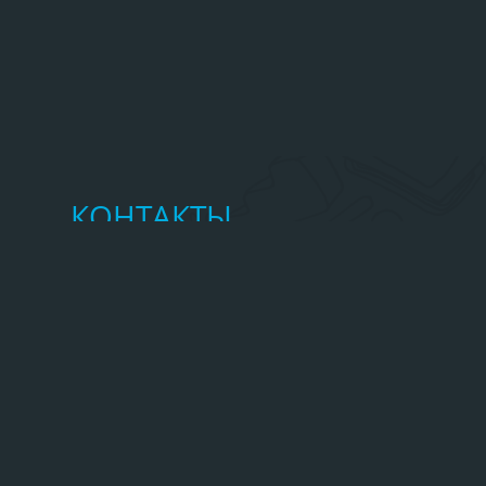
КОНТАКТЫ
Главное управление МЧС России по
Республике Алтай
http://04.mchs.gov.ru/
(388-22) 2-37-58
mchs_ra@mail.ru
ВСЕГДА НА СВЯЗИ
Частые вопросы