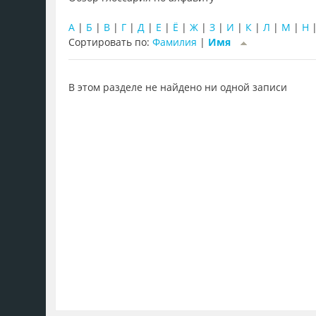
А
|
Б
|
В
|
Г
|
Д
|
Е
|
Ё
|
Ж
|
З
|
И
|
К
|
Л
|
М
|
Н
Сортировать по:
Фамилия
|
Имя
В этом разделе не найдено ни одной записи