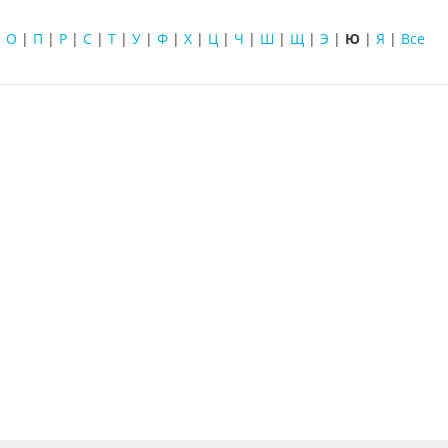
|
О
|
П
|
Р
|
С
|
Т
|
У
|
Ф
|
Х
|
Ц
|
Ч
|
Ш
|
Щ
|
Э
|
Ю
|
Я
|
Все