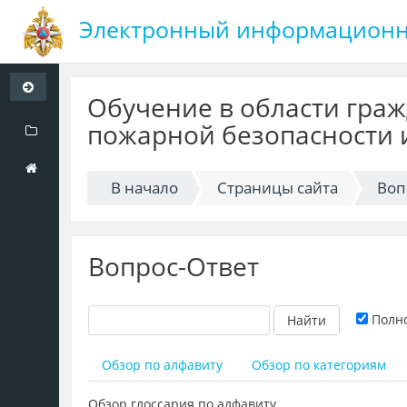
Электронный информационн
Перейти
к
Обучение в области гра
основному
пожарной безопасности 
содержанию
В начало
Страницы сайта
Воп
Вопрос-Ответ
Полн
Обзор по алфавиту
Обзор по категориям
Обзор глоссария по алфавиту