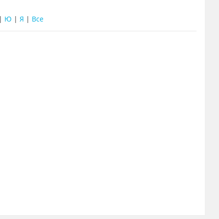
|
Ю
|
Я
|
Все