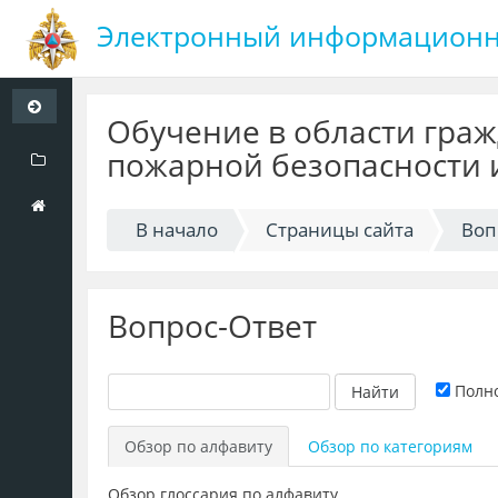
Электронный информационн
Перейти
к
Обучение в области гра
основному
пожарной безопасности 
содержанию
В начало
Страницы сайта
Воп
Вопрос-Ответ
Полн
Обзор по алфавиту
Обзор по категориям
Обзор глоссария по алфавиту