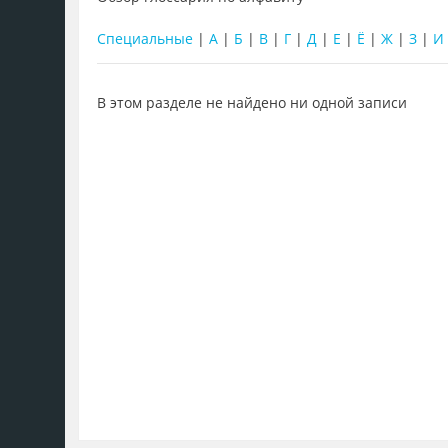
Специальные
|
А
|
Б
|
В
|
Г
|
Д
|
Е
|
Ё
|
Ж
|
З
|
И
В этом разделе не найдено ни одной записи