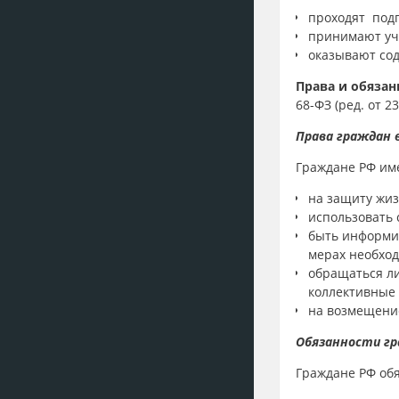
проходят подг
принимают уча
оказывают сод
Права и обязан
68-ФЗ (ред. от 2
Права граждан 
Граждане РФ им
на защиту жиз
использовать 
быть информир
мерах необход
обращаться ли
коллективные 
на возмещение
Обязанности гр
Граждане РФ об