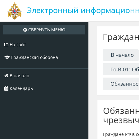
Электронный информационн
Перейти
к
Граждан
основному
содержанию
На сайт
В начало
Гражданская оборона
Го-В-01: О
В начало
Обязаннос
Календарь
Обязанн
чрезвыч
Граждане РФ в 