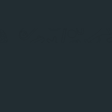
Ы
ение МЧС России по
й
s.gov.ru/
-58
.ru