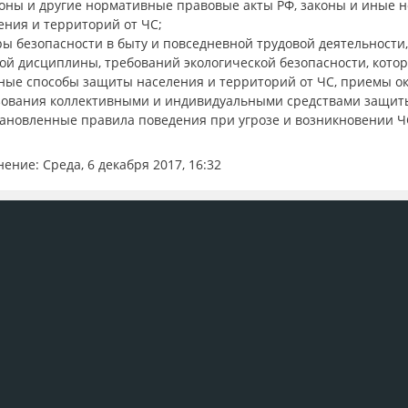
оны и другие нормативные правовые акты РФ, законы и иные н
ния и территорий от ЧС;
ы безопасности в быту и повседневной трудовой деятельности
ой дисциплины, требований экологической безопасности, кото
вные способы защиты населения и территорий от ЧС, приемы 
зования коллективными и индивидуальными средствами защит
ановленные правила поведения при угрозе и возникновении Ч
ение: Среда, 6 декабря 2017, 16:32