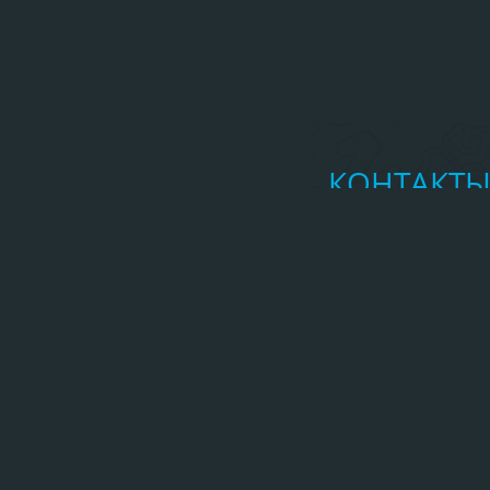
КОНТАКТ
Главное управл
Республике Алта
http://04.mch
(388-22) 2-37
mchs_ra@mail