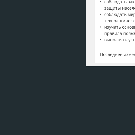
соблюдать зак
защиты населе
соблюдать мер
технологическ
изучать осно
правила поль
выполнять уст
Последнее измен