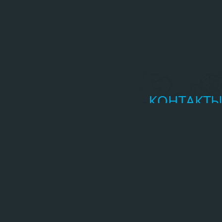
КОНТАКТ
Главное управл
Республике Алта
http://04.mch
(388-22) 2-37
mchs_ra@mail