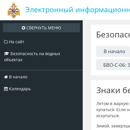
Электронный информационн
Перейти
к
Безопас
основному
содержанию
На сайт
В начало
Безопасность на водных
объектах
БВО-С-06: 
В начало
Знаки б
Календарь
Летом в жаркую 
купаться. Если 
искупаться.
Зимой, замерзши