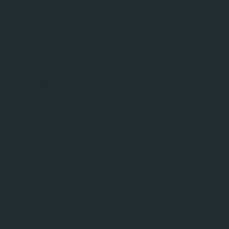
Ы
ение МЧС России по
й
s.gov.ru/
-58
.ru