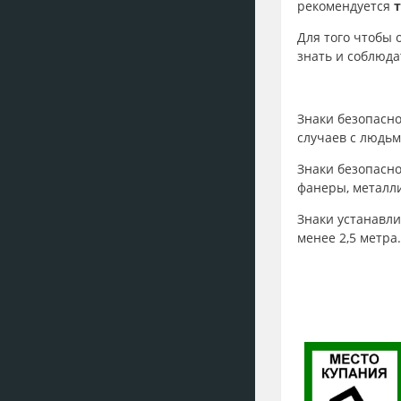
рекомендуется
Для того чтобы 
знать и соблюда
Знаки безопасно
случаев с людьм
Знаки безопасн
фанеры, металли
Знаки устанавли
менее 2,5 метра.