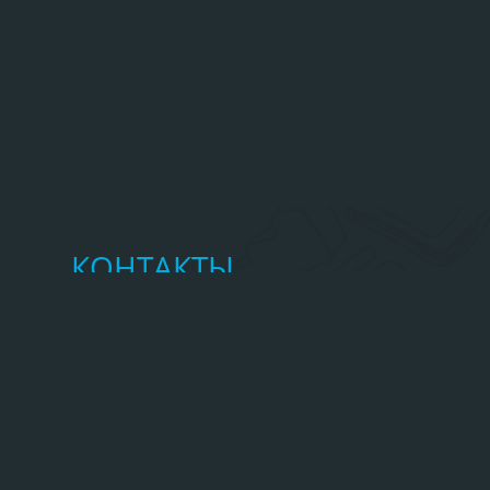
КОНТАКТЫ
Главное управление МЧС России по
Республике Алтай
http://04.mchs.gov.ru/
(388-22) 2-37-58
mchs_ra@mail.ru
ВСЕГДА НА СВЯЗИ